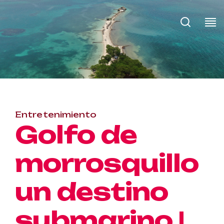
Entretenimiento
Golfo de
morrosquillo
un destino
submarino |