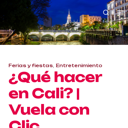
Ferias y fiestas
,
Entretenimiento
¿Qué hacer
en Cali? |
Vuela con
Clic