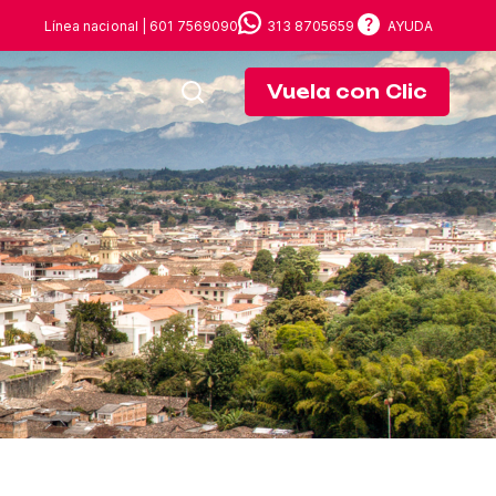
Línea nacional | 601 7569090
313 8705659
AYUDA
Vuela con Clic