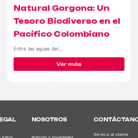
Natural Gorgona:
Un
Tesoro Biodiverso en el
Pacífico Colombiano
Entre las aguas del...
Ver más
LEGAL
NOSOTROS
CONTÁCTAN
Servicio al cliente
e datos
Noticias y novedades