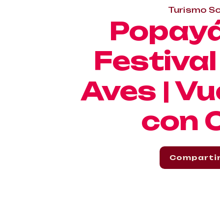
Turismo So
Popayá
Festival
Aves | Vu
con C
Comparti