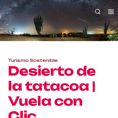
Turismo Sostenible
Desierto de
la tatacoa |
Vuela con
Clic