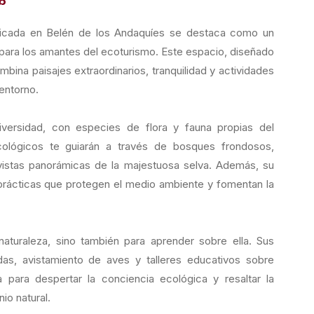
b
ubicada en Belén de los Andaquíes se destaca como un
al para los amantes del ecoturismo. Este espacio, diseñado
ombina paisajes extraordinarios, tranquilidad y actividades
 entorno.
versidad, con especies de flora y fauna propias del
ológicos te guiarán a través de bosques frondosos,
vistas panorámicas de la majestuosa selva. Además, su
 prácticas que protegen el medio ambiente y fomentan la
naturaleza, sino también para aprender sobre ella. Sus
das, avistamiento de aves y talleres educativos sobre
 para despertar la conciencia ecológica y resaltar la
io natural.