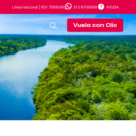
Línea nacional | 601 7569090
313 8705659
AYUDA
Vuela con Clic